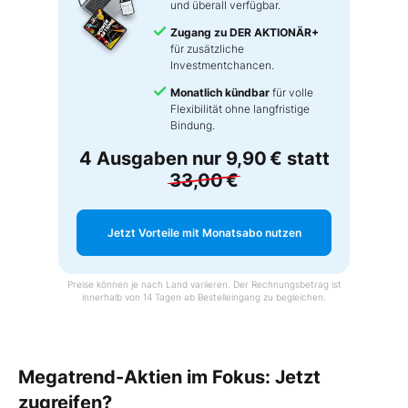
und überall verfügbar.
Zugang zu DER AKTIONÄR+
für zusätzliche
Investmentchancen.
Monatlich kündbar
für volle
Flexibilität ohne langfristige
Bindung.
4 Ausgaben nur
9,90 €
statt
33,00 €
Jetzt Vorteile mit Monatsabo nutzen
Preise können je nach Land variieren. Der Rechnungsbetrag ist
innerhalb von 14 Tagen ab Bestelleingang zu begleichen.
Megatrend-Aktien im Fokus: Jetzt
zugreifen?