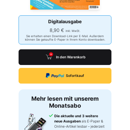
Digitalausgabe
8,90 €
inkl. MwSt.
Sie erhalten einen Download-Link per E-Mail. Außerdem
können Sie gekaufte E-Paper in Ihrem Konto downloaden.
In den Warenkorb
Sofortkauf
Mehr lesen mit unserem
Monatsabo
Die aktuelle und 3 weitere
neue Ausgaben
als E-Paper &
Online-Artikel lesbar – jederzeit