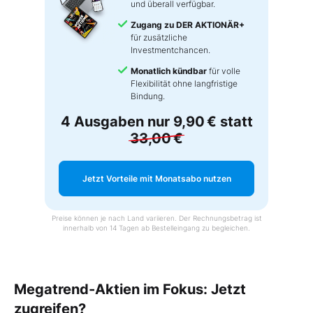
und überall verfügbar.
Zugang zu DER AKTIONÄR+
für zusätzliche
Investmentchancen.
Monatlich kündbar
für volle
Flexibilität ohne langfristige
Bindung.
4 Ausgaben nur
9,90 €
statt
33,00 €
Jetzt Vorteile mit Monatsabo nutzen
Preise können je nach Land variieren. Der Rechnungsbetrag ist
innerhalb von 14 Tagen ab Bestelleingang zu begleichen.
Megatrend-Aktien im Fokus: Jetzt
zugreifen?