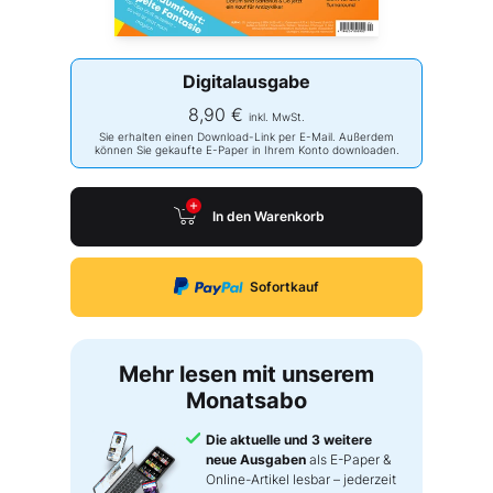
Digitalausgabe
8,90 €
inkl. MwSt.
Sie erhalten einen Download-Link per E-Mail. Außerdem
können Sie gekaufte E-Paper in Ihrem Konto downloaden.
In den Warenkorb
Sofortkauf
Mehr lesen mit unserem
Monatsabo
Die aktuelle und 3 weitere
neue Ausgaben
als E-Paper &
Online-Artikel lesbar – jederzeit