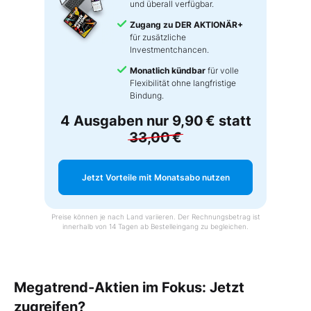
und überall verfügbar.
Zugang zu DER AKTIONÄR+
für zusätzliche
Investmentchancen.
Monatlich kündbar
für volle
Flexibilität ohne langfristige
Bindung.
4 Ausgaben nur
9,90 €
statt
33,00 €
Jetzt Vorteile mit Monatsabo nutzen
Preise können je nach Land variieren. Der Rechnungsbetrag ist
innerhalb von 14 Tagen ab Bestelleingang zu begleichen.
Megatrend-Aktien im Fokus: Jetzt
zugreifen?