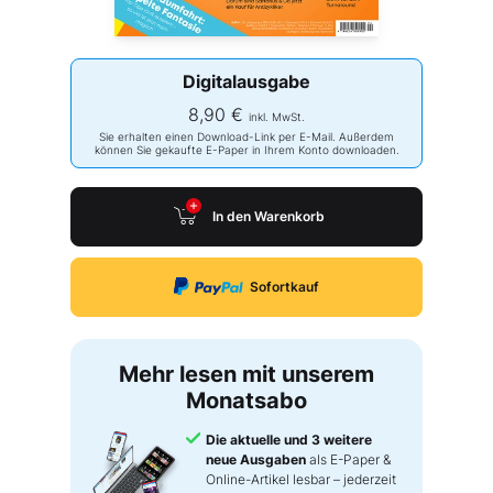
Digitalausgabe
8,90 €
inkl. MwSt.
Sie erhalten einen Download-Link per E-Mail. Außerdem
können Sie gekaufte E-Paper in Ihrem Konto downloaden.
In den Warenkorb
Sofortkauf
Mehr lesen mit unserem
Monatsabo
Die aktuelle und 3 weitere
neue Ausgaben
als E-Paper &
Online-Artikel lesbar – jederzeit