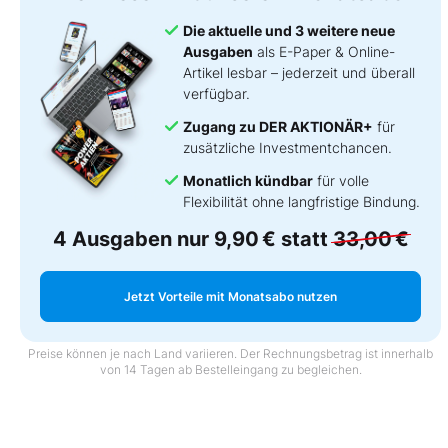
Die aktuelle und 3 weitere neue
Ausgaben
als E-Paper & Online-
Artikel lesbar – jederzeit und überall
verfügbar.
Zugang zu DER AKTIONÄR+
für
zusätzliche Investmentchancen.
Monatlich kündbar
für volle
Flexibilität ohne langfristige Bindung.
4 Ausgaben nur
9,90 €
statt
33,00 €
Jetzt Vorteile mit Monatsabo nutzen
Preise können je nach Land variieren. Der Rechnungsbetrag ist innerhalb
von 14 Tagen ab Bestelleingang zu begleichen.