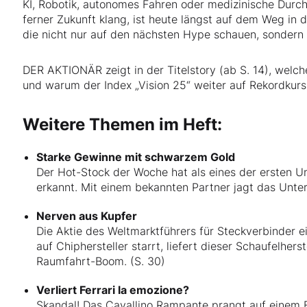
KI, Robotik, autonomes Fahren oder medizinische Durc
ferner Zukunft klang, ist heute längst auf dem Weg in d
die nicht nur auf den nächsten Hype schauen, sondern 
DER AKTIONÄR zeigt in der Titelstory (ab S. 14), welc
und warum der Index „Vision 25“ weiter auf Rekordkurs 
Weitere Themen im Heft:
Starke Gewinne mit schwarzem Gold
Der Hot-Stock der Woche hat als eines der ersten 
erkannt. Mit einem bekannten Partner jagt das Unter
Nerven aus Kupfer
Die Aktie des Weltmarktführers für Steckverbinder e
auf Chiphersteller starrt, liefert dieser Schaufelher
Raumfahrt-Boom. (S. 30)
Verliert Ferrari la emozione?
Skandal! Das Cavallino Rampante prangt auf einem 