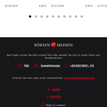
05.08.2026
8,90 €
29.07.2026
8,90 €
22.07.2
Bei Fragen nutzen Sie bitte unsere FAQ oder wenden Sie sich an unser Team vom
Kundenservice:
FAQ
Kontaktformular
+49 9221 9051 - 110
Erfahren Sie mehr über unser Unternehmen:
www.boersenmedien.com
SHOP
Aktien-Reports
HEBELTRADER
Merchandise
Börsenbriefe
Gutscheine
TradingDay
Newsletter
Magazine
Bücher
KONTO
Benachrichtigungen
Kontoinformationen
Passwort ändern
Abonnements
Abo kündigen
Rechnungen
Bibliothek
Widerruf erklären