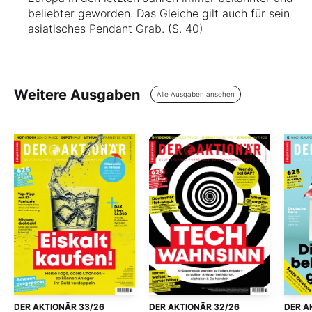
beliebter geworden. Das Gleiche gilt auch für sein
asiatisches Pendant Grab. (S. 40)
Weitere Ausgaben
Alle Ausgaben ansehen
DER AKTIONÄR 33/26
DER AKTIONÄR 32/26
DER A