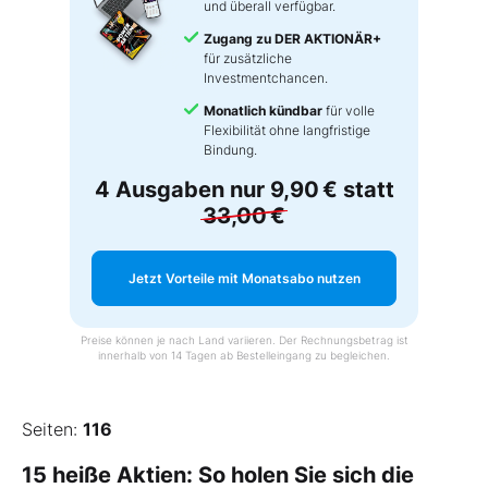
und überall verfügbar.
Zugang zu DER AKTIONÄR+
für zusätzliche
Investmentchancen.
Monatlich kündbar
für volle
Flexibilität ohne langfristige
Bindung.
4 Ausgaben nur
9,90 €
statt
33,00 €
Jetzt Vorteile mit Monatsabo nutzen
Preise können je nach Land variieren. Der Rechnungsbetrag ist
innerhalb von 14 Tagen ab Bestelleingang zu begleichen.
Seiten:
116
15 heiße Aktien: So holen Sie sich die