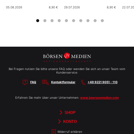
05.08.2026
8,90 €
29.07.2026
8,90 €
22.07.2
Bei Fragen nutzen Sie bitte unsere FAQ oder wenden Sie sich an unser Team vom
Kundenservice:
FAQ
Kontaktformular
+49 9221 9051 - 110
Erfahren Sie mehr über unser Unternehmen:
www.boersenmedien.com
SHOP
Aktien-Reports
HEBELTRADER
Merchandise
Börsenbriefe
Gutscheine
TradingDay
Newsletter
Magazine
Bücher
KONTO
Benachrichtigungen
Kontoinformationen
Passwort ändern
Abonnements
Abo kündigen
Rechnungen
Bibliothek
Widerruf erklären