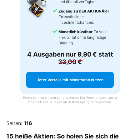
und überall verfügbar.
Zugang zu DER AKTIONÄR+
für zusätzliche
Investmentchancen.
Monatlich kündbar
für volle
Flexibilität ohne langfristige
Bindung.
4 Ausgaben nur
9,90 €
statt
33,00 €
Jetzt Vorteile mit Monatsabo nutzen
Preise können je nach Land variieren. Der Rechnungsbetrag ist
innerhalb von 14 Tagen ab Bestelleingang zu begleichen.
Seiten:
116
15 heiße Aktien: So holen Sie sich die