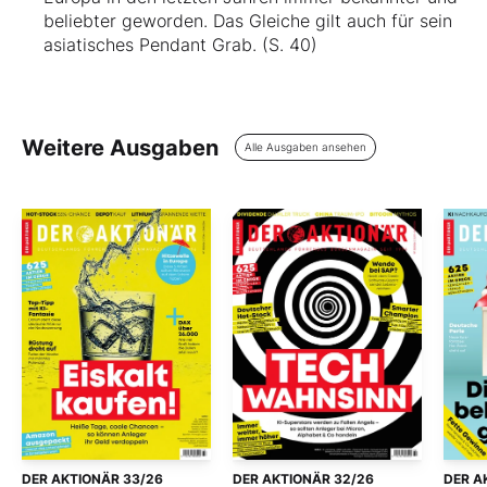
beliebter geworden. Das Gleiche gilt auch für sein
asiatisches Pendant Grab. (S. 40)
Weitere Ausgaben
Alle Ausgaben ansehen
DER AKTIONÄR 33/26
DER AKTIONÄR 32/26
DER A