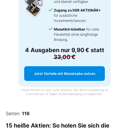
und überall verfügbar.
Zugang zu DER AKTIONÄR+
für zusätzliche
Investmentchancen.
Monatlich kündbar
für volle
Flexibilität ohne langfristige
Bindung.
4 Ausgaben nur
9,90 €
statt
33,00 €
Jetzt Vorteile mit Monatsabo nutzen
Preise können je nach Land variieren. Der Rechnungsbetrag ist
innerhalb von 14 Tagen ab Bestelleingang zu begleichen.
Seiten:
116
15 heiße Aktien: So holen Sie sich die