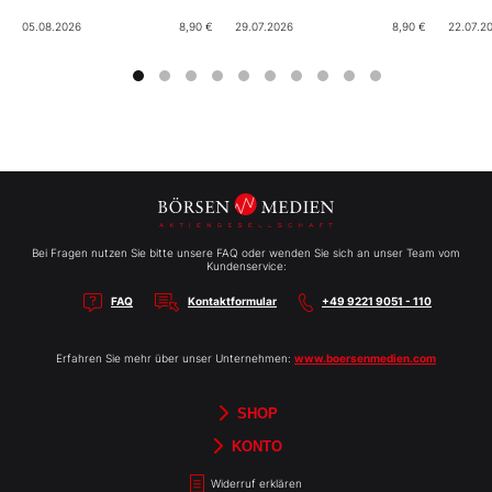
05.08.2026
8,90 €
29.07.2026
8,90 €
22.07.2
Bei Fragen nutzen Sie bitte unsere FAQ oder wenden Sie sich an unser Team vom
Kundenservice:
FAQ
Kontaktformular
+49 9221 9051 - 110
Erfahren Sie mehr über unser Unternehmen:
www.boersenmedien.com
SHOP
Aktien-Reports
HEBELTRADER
Merchandise
Börsenbriefe
Gutscheine
TradingDay
Newsletter
Magazine
Bücher
KONTO
Benachrichtigungen
Kontoinformationen
Passwort ändern
Abonnements
Abo kündigen
Rechnungen
Bibliothek
Widerruf erklären