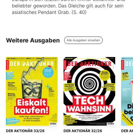
beliebter geworden. Das Gleiche gilt auch für sein
asiatisches Pendant Grab. (S. 40)
Weitere Ausgaben
Alle Ausgaben ansehen
DER AKTIONÄR 33/26
DER AKTIONÄR 32/26
DER A