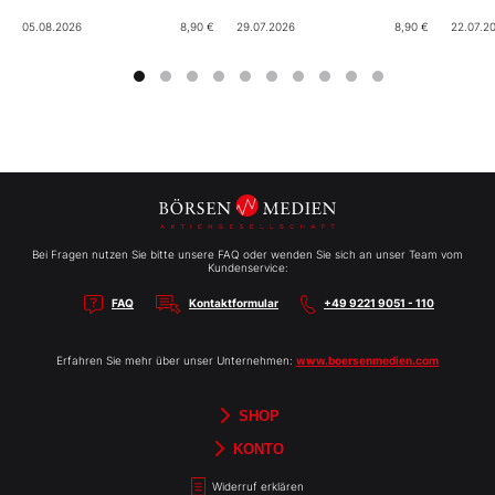
05.08.2026
8,90 €
29.07.2026
8,90 €
22.07.2
Bei Fragen nutzen Sie bitte unsere FAQ oder wenden Sie sich an unser Team vom
Kundenservice:
FAQ
Kontaktformular
+49 9221 9051 - 110
Erfahren Sie mehr über unser Unternehmen:
www.boersenmedien.com
SHOP
Aktien-Reports
HEBELTRADER
Merchandise
Börsenbriefe
Gutscheine
TradingDay
Newsletter
Magazine
Bücher
KONTO
Benachrichtigungen
Kontoinformationen
Passwort ändern
Abonnements
Abo kündigen
Rechnungen
Bibliothek
Widerruf erklären