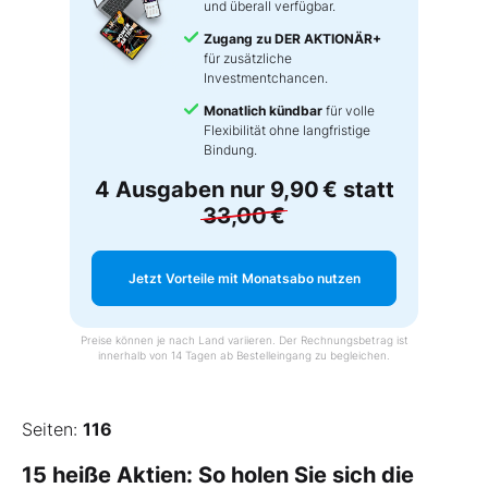
und überall verfügbar.
Zugang zu DER AKTIONÄR+
für zusätzliche
Investmentchancen.
Monatlich kündbar
für volle
Flexibilität ohne langfristige
Bindung.
4 Ausgaben nur
9,90 €
statt
33,00 €
Jetzt Vorteile mit Monatsabo nutzen
Preise können je nach Land variieren. Der Rechnungsbetrag ist
innerhalb von 14 Tagen ab Bestelleingang zu begleichen.
Seiten:
116
15 heiße Aktien: So holen Sie sich die