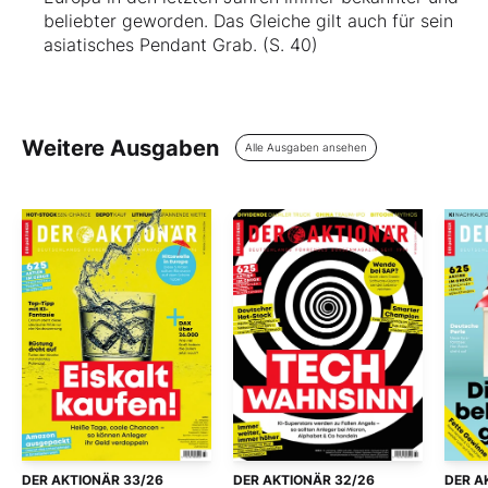
beliebter geworden. Das Gleiche gilt auch für sein
asiatisches Pendant Grab. (S. 40)
Weitere Ausgaben
Alle Ausgaben ansehen
DER AKTIONÄR 33/26
DER AKTIONÄR 32/26
DER A