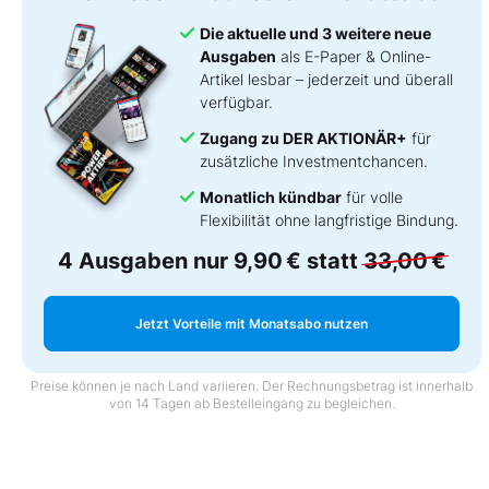
Die aktuelle und 3 weitere neue
Ausgaben
als E-Paper & Online-
Artikel lesbar – jederzeit und überall
verfügbar.
Zugang zu DER AKTIONÄR+
für
zusätzliche Investmentchancen.
Monatlich kündbar
für volle
Flexibilität ohne langfristige Bindung.
4 Ausgaben nur
9,90 €
statt
33,00 €
Jetzt Vorteile mit Monatsabo nutzen
Preise können je nach Land variieren. Der Rechnungsbetrag ist innerhalb
von 14 Tagen ab Bestelleingang zu begleichen.