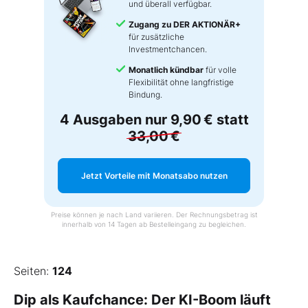
und überall verfügbar.
Zugang zu DER AKTIONÄR+
für zusätzliche
Investmentchancen.
Monatlich kündbar
für volle
Flexibilität ohne langfristige
Bindung.
4 Ausgaben nur
9,90 €
statt
33,00 €
Jetzt Vorteile mit Monatsabo nutzen
Preise können je nach Land variieren. Der Rechnungsbetrag ist
innerhalb von 14 Tagen ab Bestelleingang zu begleichen.
Seiten:
124
Dip als Kaufchance: Der KI-Boom läuft