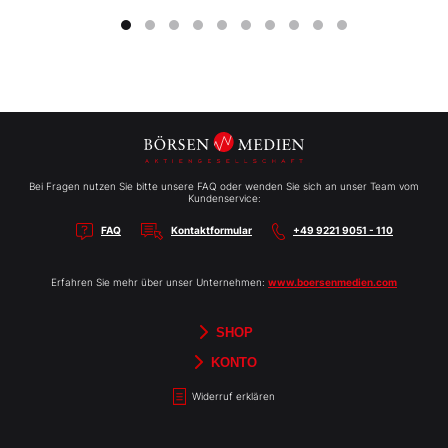
Bei Fragen nutzen Sie bitte unsere FAQ oder wenden Sie sich an unser Team vom
Kundenservice:
FAQ
Kontaktformular
+49 9221 9051 - 110
Erfahren Sie mehr über unser Unternehmen:
www.boersenmedien.com
SHOP
Aktien-Reports
HEBELTRADER
Merchandise
Börsenbriefe
Gutscheine
TradingDay
Newsletter
Magazine
Bücher
KONTO
Benachrichtigungen
Kontoinformationen
Passwort ändern
Abonnements
Abo kündigen
Rechnungen
Bibliothek
Widerruf erklären