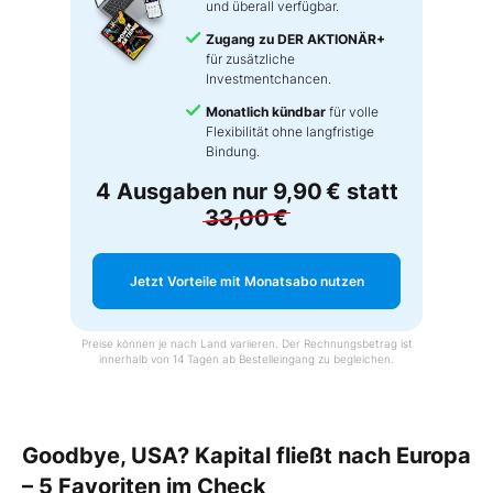
und überall verfügbar.
Zugang zu DER AKTIONÄR+
für zusätzliche
Investmentchancen.
Monatlich kündbar
für volle
Flexibilität ohne langfristige
Bindung.
4 Ausgaben nur
9,90 €
statt
33,00 €
Jetzt Vorteile mit Monatsabo nutzen
Preise können je nach Land variieren. Der Rechnungsbetrag ist
innerhalb von 14 Tagen ab Bestelleingang zu begleichen.
Goodbye, USA? Kapital fließt nach Europa
– 5 Favoriten im Check