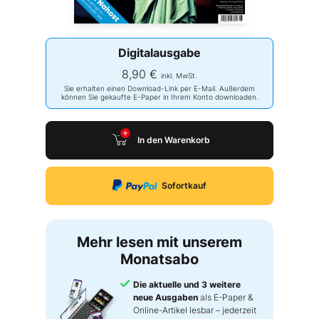
Digitalausgabe
8,90 €
inkl. MwSt.
Sie erhalten einen Download-Link per E-Mail. Außerdem
können Sie gekaufte E-Paper in Ihrem Konto downloaden.
In den Warenkorb
Sofortkauf
Mehr lesen mit unserem
Monatsabo
Die aktuelle und 3 weitere
neue Ausgaben
als E-Paper &
Online-Artikel lesbar – jederzeit