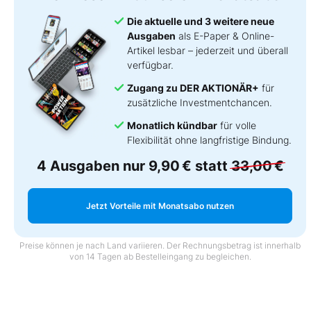
Die aktuelle und 3 weitere neue
Ausgaben
als E-Paper & Online-
Artikel lesbar – jederzeit und überall
verfügbar.
Zugang zu DER AKTIONÄR+
für
zusätzliche Investmentchancen.
Monatlich kündbar
für volle
Flexibilität ohne langfristige Bindung.
4 Ausgaben nur
9,90 €
statt
33,00 €
Jetzt Vorteile mit Monatsabo nutzen
Preise können je nach Land variieren. Der Rechnungsbetrag ist innerhalb
von 14 Tagen ab Bestelleingang zu begleichen.