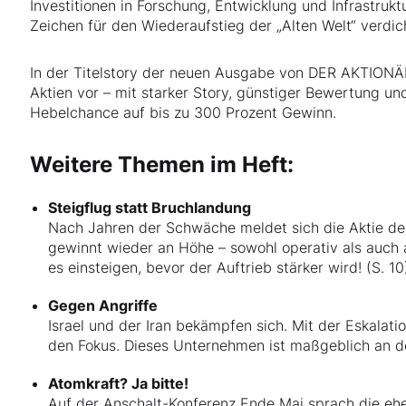
Investitionen in Forschung, Entwicklung und Infrastruktu
Zeichen für den Wiederaufstieg der „Alten Welt“ verdic
In der Titelstory der neuen Ausgabe von DER AKTIONÄR 
Aktien vor – mit starker Story, günstiger Bewertung un
Hebelchance auf bis zu 300 Prozent Gewinn.
Weitere Themen im Heft:
Steigflug statt Bruchlandung
Nach Jahren der Schwäche meldet sich die Aktie de
gewinnt wieder an Höhe – sowohl operativ als auch a
es einsteigen, bevor der Auftrieb stärker wird! (S. 10
Gegen Angriffe
Israel und der Iran bekämpfen sich. Mit der Eskalat
den Fokus. Dieses Unternehmen ist maßgeblich an der 
Atomkraft? Ja bitte!
Auf der Anschalt-Konferenz Ende Mai sprach die ehe