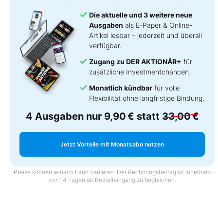
Die aktuelle und 3 weitere neue
Ausgaben
als E-Paper & Online-
Artikel lesbar – jederzeit und überall
verfügbar.
Zugang zu DER AKTIONÄR+
für
zusätzliche Investmentchancen.
Monatlich kündbar
für volle
Flexibilität ohne langfristige Bindung.
4 Ausgaben nur
9,90 €
statt
33,00 €
Jetzt Vorteile mit Monatsabo nutzen
Preise können je nach Land variieren. Der Rechnungsbetrag ist innerhalb
von 14 Tagen ab Bestelleingang zu begleichen.