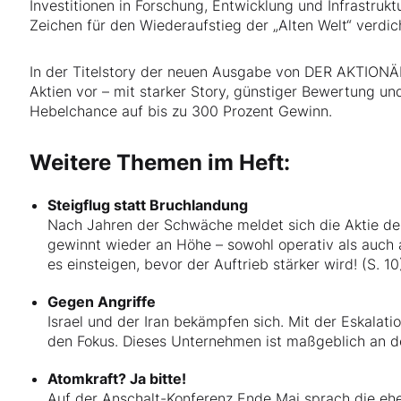
Investitionen in Forschung, Entwicklung und Infrastruktu
Zeichen für den Wiederaufstieg der „Alten Welt“ verdic
In der Titelstory der neuen Ausgabe von DER AKTIONÄR 
Aktien vor – mit starker Story, günstiger Bewertung un
Hebelchance auf bis zu 300 Prozent Gewinn.
Weitere Themen im Heft:
Steigflug statt Bruchlandung
Nach Jahren der Schwäche meldet sich die Aktie de
gewinnt wieder an Höhe – sowohl operativ als auch a
es einsteigen, bevor der Auftrieb stärker wird! (S. 10
Gegen Angriffe
Israel und der Iran bekämpfen sich. Mit der Eskalat
den Fokus. Dieses Unternehmen ist maßgeblich an der 
Atomkraft? Ja bitte!
Auf der Anschalt-Konferenz Ende Mai sprach die ehe