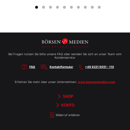
Bei Fragen nutzen Sie bitte unsere FAQ oder wenden Sie sich an unser Team vom
Kundenservice:
FAQ
Kontaktformular
+49 9221 9051 - 110
Erfahren Sie mehr über unser Unternehmen:
www.boersenmedien.com
SHOP
Aktien-Reports
HEBELTRADER
Merchandise
Börsenbriefe
Gutscheine
TradingDay
Newsletter
Magazine
Bücher
KONTO
Benachrichtigungen
Kontoinformationen
Passwort ändern
Abonnements
Abo kündigen
Rechnungen
Bibliothek
Widerruf erklären