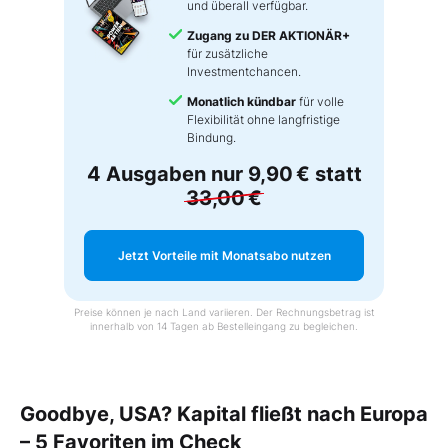
und überall verfügbar.
Zugang zu DER AKTIONÄR+
für zusätzliche
Investmentchancen.
Monatlich kündbar
für volle
Flexibilität ohne langfristige
Bindung.
4 Ausgaben nur
9,90 €
statt
33,00 €
Jetzt Vorteile mit Monatsabo nutzen
Preise können je nach Land variieren. Der Rechnungsbetrag ist
innerhalb von 14 Tagen ab Bestelleingang zu begleichen.
Goodbye, USA? Kapital fließt nach Europa
– 5 Favoriten im Check