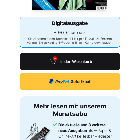
Digitalausgabe
8,90 €
inkl. MwSt.
Sie erhalten einen Download-Link per E-Mail. Außerdem
können Sie gekaufte E-Paper in Ihrem Konto downloaden.
In den Warenkorb
Sofortkauf
Mehr lesen mit unserem
Monatsabo
Die aktuelle und 3 weitere
neue Ausgaben
als E-Paper &
Online-Artikel lesbar – jederzeit