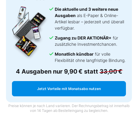
Die aktuelle und 3 weitere neue
Ausgaben
als E-Paper & Online-
Artikel lesbar – jederzeit und überall
verfügbar.
Zugang zu DER AKTIONÄR+
für
zusätzliche Investmentchancen.
Monatlich kündbar
für volle
Flexibilität ohne langfristige Bindung.
4 Ausgaben nur
9,90 €
statt
33,00 €
Jetzt Vorteile mit Monatsabo nutzen
Preise können je nach Land variieren. Der Rechnungsbetrag ist innerhalb
von 14 Tagen ab Bestelleingang zu begleichen.