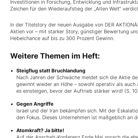
Investitionen in Forschung, Entwicklung und Infrastruktu
Zeichen für den Wiederaufstieg der „Alten Welt“ verdic
In der Titelstory der neuen Ausgabe von DER AKTIONÄR 
Aktien vor – mit starker Story, günstiger Bewertung un
Hebelchance auf bis zu 300 Prozent Gewinn.
Weitere Themen im Heft:
Steigflug statt Bruchlandung
Nach Jahren der Schwäche meldet sich die Aktie de
gewinnt wieder an Höhe – sowohl operativ als auch a
es einsteigen, bevor der Auftrieb stärker wird! (S. 10
Gegen Angriffe
Israel und der Iran bekämpfen sich. Mit der Eskalat
den Fokus. Dieses Unternehmen ist maßgeblich an der 
Atomkraft? Ja bitte!
Auf der Anschalt-Konferenz Ende Mai sprach die ehe