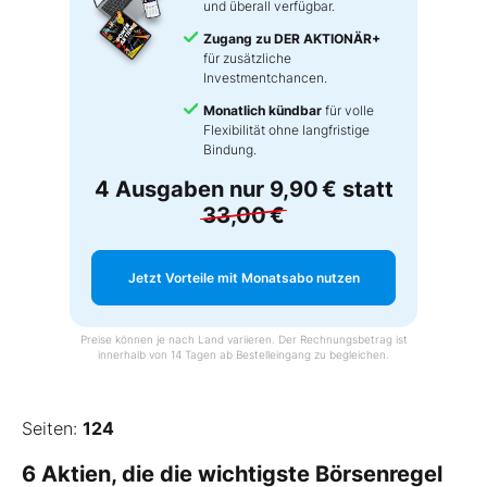
und überall verfügbar.
Zugang zu DER AKTIONÄR+
für zusätzliche
Investmentchancen.
Monatlich kündbar
für volle
Flexibilität ohne langfristige
Bindung.
4 Ausgaben nur
9,90 €
statt
33,00 €
Jetzt Vorteile mit Monatsabo nutzen
Preise können je nach Land variieren. Der Rechnungsbetrag ist
innerhalb von 14 Tagen ab Bestelleingang zu begleichen.
Seiten:
124
6 Aktien, die die wichtigste Börsenregel