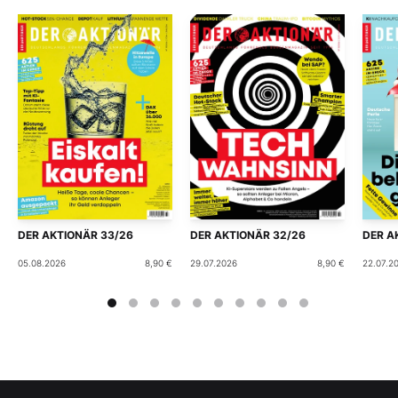
DER AKTIONÄR 33/26
DER AKTIONÄR 32/26
DER A
05.08.2026
8,90 €
29.07.2026
8,90 €
22.07.2