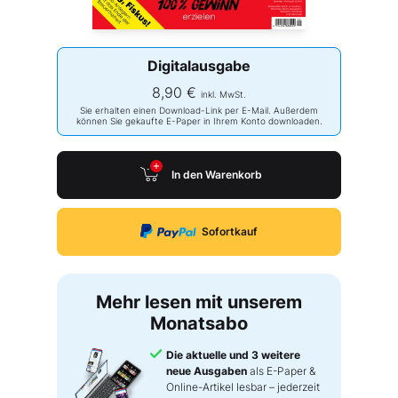
Digitalausgabe
8,90 €
inkl. MwSt.
Sie erhalten einen Download-Link per E-Mail. Außerdem
können Sie gekaufte E-Paper in Ihrem Konto downloaden.
In den Warenkorb
Sofortkauf
Mehr lesen mit unserem
Monatsabo
Die aktuelle und 3 weitere
neue Ausgaben
als E-Paper &
Online-Artikel lesbar – jederzeit