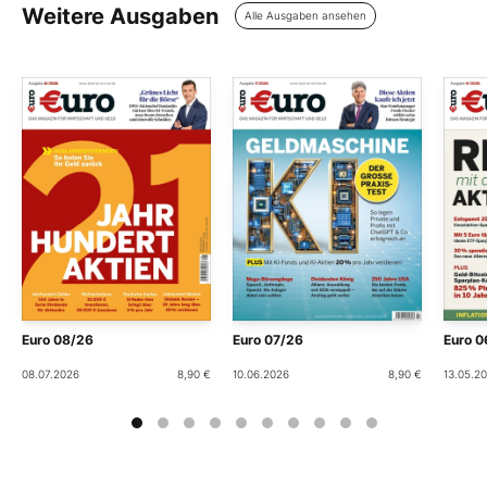
Weitere Ausgaben
Alle Ausgaben ansehen
Euro 08/26
Euro 07/26
Euro 0
08.07.2026
8,90 €
10.06.2026
8,90 €
13.05.2