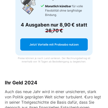
Monatlich kündbar
für volle
Flexibilität ohne langfristige
Bindung.
4 Ausgaben nur
8,90 €
statt
26,70 €
Jetzt Vorteile mit Probeabo nutzen
Preise können je nach Land variieren. Der Rechnungsbetrag ist
innerhalb von 14 Tagen ab Bestelleingang zu begleichen.
Ihr Geld 2024
Auch das neue Jahr wird in einer unsicheren, stark
von Politik geprägten Welt sicher turbulent. €uro legt
in seiner Titelgeschichte die Basis dafür, dass Sie
dennoch aus ihren finanziellen Entscheidungen