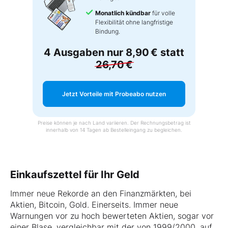
Monatlich kündbar
für volle
Flexibilität ohne langfristige
Bindung.
4 Ausgaben nur
8,90 €
statt
26,70 €
Jetzt Vorteile mit Probeabo nutzen
Preise können je nach Land variieren. Der Rechnungsbetrag ist
innerhalb von 14 Tagen ab Bestelleingang zu begleichen.
Einkaufszettel für Ihr Geld
Immer neue Rekorde an den Finanzmärkten, bei
Aktien, Bitcoin, Gold. Einerseits. Immer neue
Warnungen vor zu hoch bewerteten Aktien, sogar vor
einer Blase, vergleichbar mit der von 1999/2000, auf