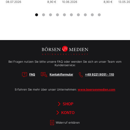
08.07.2026
8,90 €
10.06.2026
8,90 €
13.05.2
Bei Fragen nutzen Sie bitte unsere FAQ oder wenden Sie sich an unser Team vom
Kundenservice:
FAQ
Kontaktformular
+49 9221 9051 - 110
Erfahren Sie mehr über unser Unternehmen:
www.boersenmedien.com
SHOP
Aktien-Reports
HEBELTRADER
Merchandise
Börsenbriefe
Gutscheine
TradingDay
Newsletter
Magazine
Bücher
KONTO
Benachrichtigungen
Kontoinformationen
Passwort ändern
Abonnements
Abo kündigen
Rechnungen
Bibliothek
Widerruf erklären