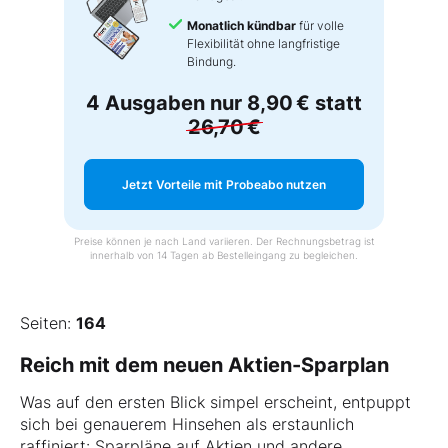
Monatlich kündbar
für volle
Flexibilität ohne langfristige
Bindung.
4 Ausgaben nur
8,90 €
statt
26,70 €
Jetzt Vorteile mit Probeabo nutzen
Preise können je nach Land variieren. Der Rechnungsbetrag ist
innerhalb von 14 Tagen ab Bestelleingang zu begleichen.
Seiten:
164
Reich mit dem neuen Aktien-Sparplan
Was auf den ersten Blick simpel erscheint, entpuppt
sich bei genauerem Hinsehen als erstaunlich
raffiniert: Sparpläne auf Aktien und andere