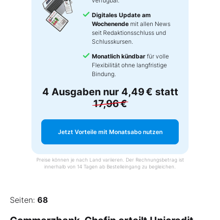
verfügbar.
Digitales Update am
Wochenende
mit allen News
seit Redaktionsschluss und
Schlusskursen.
Monatlich kündbar
für volle
Flexibilität ohne langfristige
Bindung.
4 Ausgaben nur
4,49 €
statt
17,96 €
Jetzt Vorteile mit Monatsabo nutzen
Preise können je nach Land variieren. Der Rechnungsbetrag ist
innerhalb von 14 Tagen ab Bestelleingang zu begleichen.
Seiten:
68