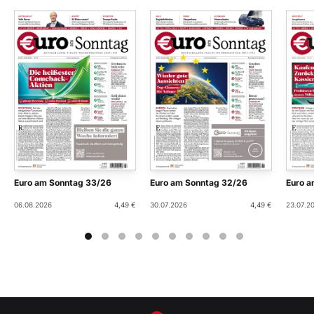
Euro am Sonntag 33/26
Euro am Sonntag 32/26
Euro a
06.08.2026
4,49 €
30.07.2026
4,49 €
23.07.2