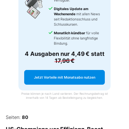
verfügbar.
Digitales Update am
Wochenende
mit allen News
seit Redaktionsschluss und
Schlusskursen.
Monatlich kündbar
für volle
Flexibilität ohne langfristige
Bindung.
4 Ausgaben nur
4,49 €
statt
17,96 €
Jetzt Vorteile mit Monatsabo nutzen
Preise können je nach Land variieren. Der Rechnungsbetrag ist
innerhalb von 14 Tagen ab Bestelleingang zu begleichen.
Seiten:
80