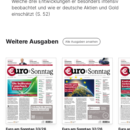
Welche drei Entwicklungen er besonders intensiv
beobachtet und wie er deutsche Aktien und Gold
einschätzt (S. 52)
Weitere Ausgaben
Alle Ausgaben ansehen
Euro am Sonntag 33/26
Euro am Sonntag 32/26
Euro a