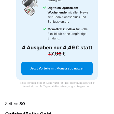
verfügbar.
Digitales Update am
Wochenende
mit allen News
seit Redaktionsschluss und
Schlusskursen.
Monatlich kündbar
für volle
Flexibilität ohne langfristige
Bindung.
4 Ausgaben nur
4,49 €
statt
17,96 €
Jetzt Vorteile mit Monatsabo nutzen
Preise können je nach Land variieren. Der Rechnungsbetrag ist
innerhalb von 14 Tagen ab Bestelleingang zu begleichen.
Seiten:
80