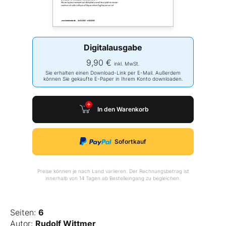
Digitalausgabe
9,90 €
inkl. MwSt.
Sie erhalten einen Download-Link per E-Mail. Außerdem
können Sie gekaufte E-Paper in Ihrem Konto downloaden.
In den Warenkorb
Sofortkauf
Preise können je nach Land variieren. Der Rechnungsbetrag ist
innerhalb von 14 Tagen ab Bestelleingang zu begleichen.
Seiten:
6
Autor:
Rudolf Wittmer