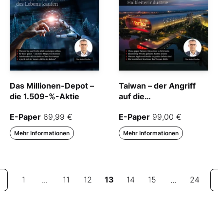
Das Millionen-Depot –
Taiwan – der Angriff
die 1.509-%-Aktie
auf die
Halbleiterindustrie
E-Paper
69,99 €
E-Paper
99,00 €
Mehr Informationen
Mehr Informationen
1
11
12
13
14
15
24
...
...