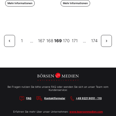
Mehr Informationen
Mehr Informationen
1
167
168
169
170
171
174
...
...
Bei Fragen nutzen Sie bitte unsere FAQ oder wenden Sie sich an unser Team vom
Kundenservice:
FAQ
Kontaktformular
+49 9221 9051 - 110
Erfahren Sie mehr über unser Unternehmen:
www.boersenmedien.com