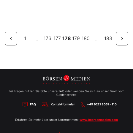
1
176
177
178
179
180
183
...
...
Bei Fragen nutzen Sie bitte unsere FAQ oder wenden Sie sich an unser Team vom
Kundenservice:
FAQ
Kontaktformular
+49 9221 9051 - 110
Erfahren Sie mehr über unser Unternehmen:
www.boersenmedien.com