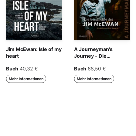
Jim McEwan: Isle of my
A Journeyman's
heart
Journey - Die
Geschichte des Jim
Buch
40,32 €
Buch
68,50 €
McEwan
Mehr Informationen
Mehr Informationen