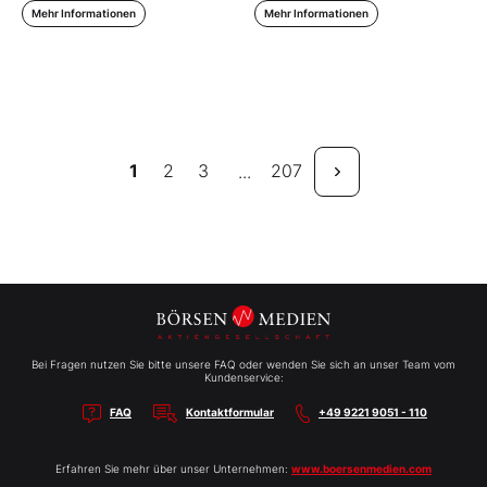
Mehr Informationen
Mehr Informationen
1
2
3
207
...
Bei Fragen nutzen Sie bitte unsere FAQ oder wenden Sie sich an unser Team vom
Kundenservice:
FAQ
Kontaktformular
+49 9221 9051 - 110
Erfahren Sie mehr über unser Unternehmen:
www.boersenmedien.com