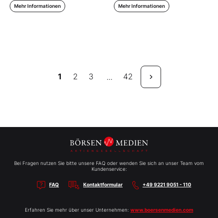
Mehr Informationen
Mehr Informationen
1
2
3
42
...
Bei Fragen nutzen Sie bitte unsere FAQ oder wenden Sie sich an unser Team vom
Kundenservice:
FAQ
Kontaktformular
+49 9221 9051 - 110
Erfahren Sie mehr über unser Unternehmen:
www.boersenmedien.com