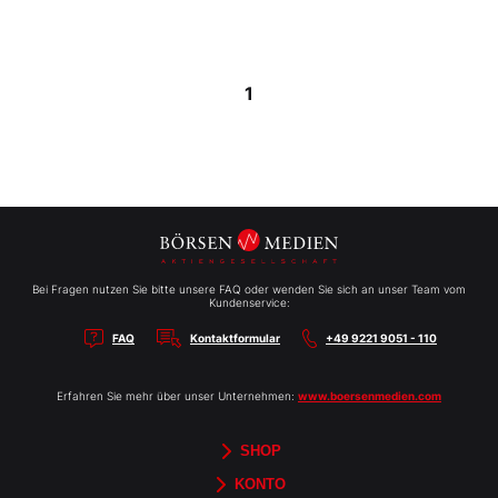
1
Bei Fragen nutzen Sie bitte unsere FAQ oder wenden Sie sich an unser Team vom
Kundenservice:
FAQ
Kontaktformular
+49 9221 9051 - 110
Erfahren Sie mehr über unser Unternehmen:
www.boersenmedien.com
SHOP
Aktien-Reports
HEBELTRADER
Merchandise
Börsenbriefe
Gutscheine
TradingDay
Newsletter
Magazine
Bücher
KONTO