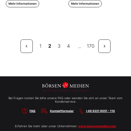
Mehr Informationen
Mehr Informationen
1
2
3
4
170
...
Bei Fragen nutzen Sie bitte unsere FAQ oder wenden Sie sich an unser Team vom
Kundenservice:
FAQ
Kontaktformular
+49 9221 9051 - 110
Erfahren Sie mehr über unser Unternehmen:
www.boersenmedien.com