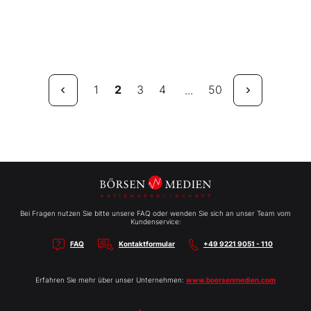
1
2
3
4
50
...
Bei Fragen nutzen Sie bitte unsere FAQ oder wenden Sie sich an unser Team vom
Kundenservice:
FAQ
Kontaktformular
+49 9221 9051 - 110
Erfahren Sie mehr über unser Unternehmen:
www.boersenmedien.com