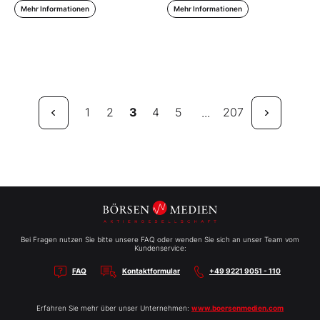
Mehr Informationen
Mehr Informationen
1
2
3
4
5
207
...
Bei Fragen nutzen Sie bitte unsere FAQ oder wenden Sie sich an unser Team vom
Kundenservice:
FAQ
Kontaktformular
+49 9221 9051 - 110
Erfahren Sie mehr über unser Unternehmen:
www.boersenmedien.com