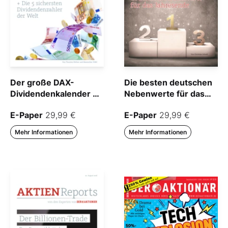
Der große DAX-
Die besten deutschen
Dividendenkalender +
Nebenwerte für das
die 5 sichersten
Jahresende
E-Paper
29,99 €
E-Paper
29,99 €
Dividendenzahler der
Welt
Mehr Informationen
Mehr Informationen