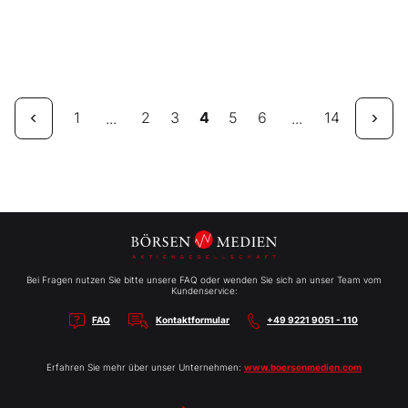
1
2
3
4
5
6
14
...
...
Bei Fragen nutzen Sie bitte unsere FAQ oder wenden Sie sich an unser Team vom
Kundenservice:
FAQ
Kontaktformular
+49 9221 9051 - 110
Erfahren Sie mehr über unser Unternehmen:
www.boersenmedien.com