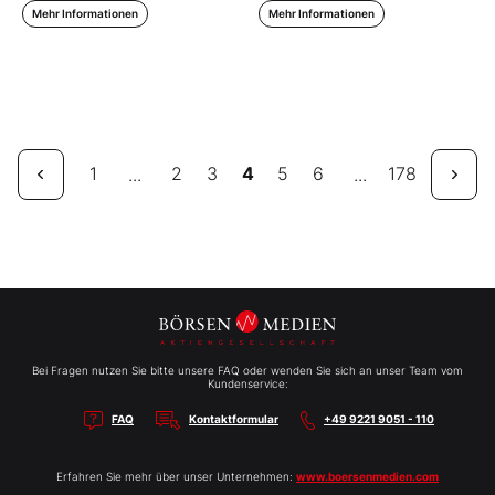
Mehr Informationen
Mehr Informationen
1
2
3
4
5
6
178
...
...
Bei Fragen nutzen Sie bitte unsere FAQ oder wenden Sie sich an unser Team vom
Kundenservice:
FAQ
Kontaktformular
+49 9221 9051 - 110
Erfahren Sie mehr über unser Unternehmen:
www.boersenmedien.com