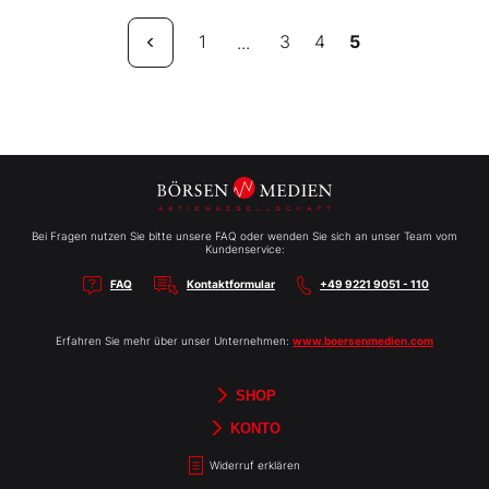
1
3
4
5
...
Bei Fragen nutzen Sie bitte unsere FAQ oder wenden Sie sich an unser Team vom
Kundenservice:
FAQ
Kontaktformular
+49 9221 9051 - 110
Erfahren Sie mehr über unser Unternehmen:
www.boersenmedien.com
SHOP
Aktien-Reports
HEBELTRADER
Merchandise
Börsenbriefe
Gutscheine
TradingDay
Newsletter
Magazine
Bücher
KONTO
Benachrichtigungen
Kontoinformationen
Passwort ändern
Abonnements
Abo kündigen
Rechnungen
Bibliothek
Widerruf erklären