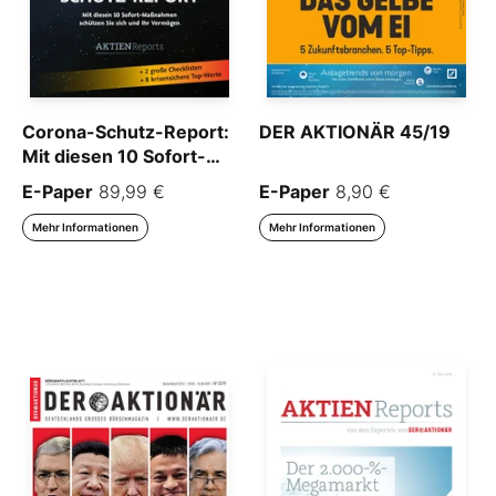
Corona-Schutz-Report:
DER AKTIONÄR 45/19
Mit diesen 10 Sofort-
Maßnahmen schützen
E-Paper
89,99 €
E-Paper
8,90 €
Sie sich und Ihr
Vermögen
Mehr Informationen
Mehr Informationen