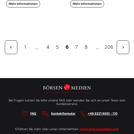
Mehr Informationen
Mehr Informationen
1
4
5
6
7
8
206
...
...
Bei Fragen nutzen Sie bitte unsere FAQ oder wenden Sie sich an unser Team vom
Kundenservice:
FAQ
Kontaktformular
+49 9221 9051 - 110
Erfahren Sie mehr über unser Unternehmen:
www.boersenmedien.com