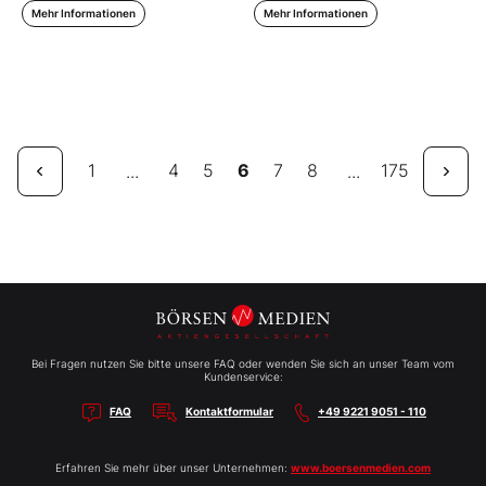
Mehr Informationen
Mehr Informationen
1
4
5
6
7
8
175
...
...
Bei Fragen nutzen Sie bitte unsere FAQ oder wenden Sie sich an unser Team vom
Kundenservice:
FAQ
Kontaktformular
+49 9221 9051 - 110
Erfahren Sie mehr über unser Unternehmen:
www.boersenmedien.com