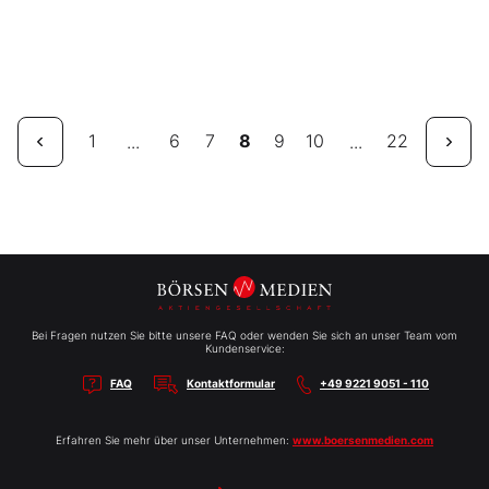
1
6
7
8
9
10
22
...
...
Bei Fragen nutzen Sie bitte unsere FAQ oder wenden Sie sich an unser Team vom
Kundenservice:
FAQ
Kontaktformular
+49 9221 9051 - 110
Erfahren Sie mehr über unser Unternehmen:
www.boersenmedien.com