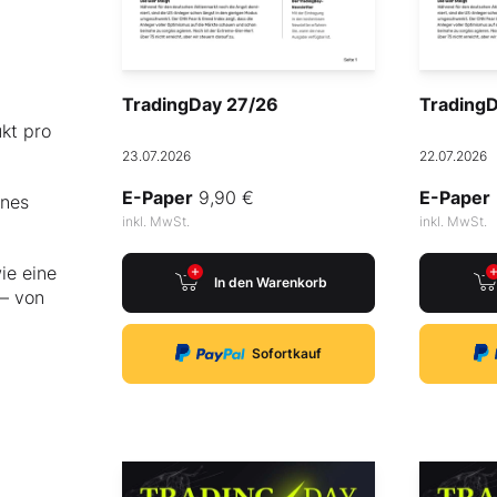
TradingDay 27/26
Trading
kt pro
23.07.2026
22.07.2026
E-Paper
9,90 €
E-Paper
ines
inkl. MwSt.
inkl. MwSt.
ie eine
In den Warenkorb
 – von
Sofortkauf