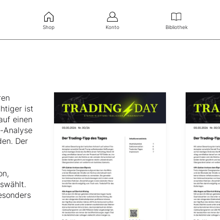
Shop
Konto
Bibliothek
ren
tiger ist
auf einen
n-Analyse
den. Der
on,
swählt.
esonders