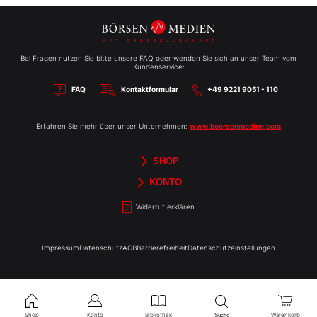
Bei Fragen nutzen Sie bitte unsere FAQ oder wenden Sie sich an unser Team vom
Kundenservice:
FAQ
Kontaktformular
+49 9221 9051 - 110
Erfahren Sie mehr über unser Unternehmen:
www.boersenmedien.com
SHOP
Aktien-Reports
HEBELTRADER
Merchandise
Börsenbriefe
Gutscheine
TradingDay
Newsletter
Magazine
Bücher
KONTO
Benachrichtigungen
Kontoinformationen
Passwort ändern
Abonnements
Abo kündigen
Rechnungen
Bibliothek
Widerruf erklären
Impressum
Datenschutz
AGB
Barrierefreiheit
Datenschutzeinstellungen
Shop
Konto
Bibliothek
Warenkorb
Suche