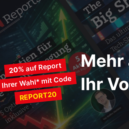
Mehr 
% auf Report
20
Ihr V
Ihrer Wahl* mit Code
REPORT20