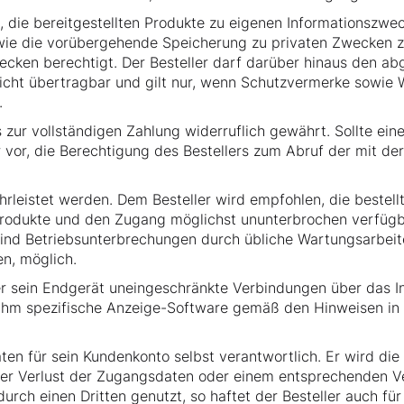
ht, die bereitgestellten Produkte zu eigenen Informationszw
wie die vorübergehende Speicherung zu privaten Zwecken zulä
ecken berechtigt. Der Besteller darf darüber hinaus den a
 nicht übertragbar und gilt nur, wenn Schutzvermerke sow
.
zur vollständigen Zahlung widerruflich gewährt. Sollte eine
er vor, die Berechtigung des Bestellers zum Abruf der mit d
rleistet werden. Dem Besteller wird empfohlen, die bestellt
 Produkte und den Zugang möglichst ununterbrochen verfügba
ind Betriebsunterbrechungen durch übliche Wartungsarbeit
en, möglich.
über sein Endgerät uneingeschränkte Verbindungen über das 
ihm spezifische Anzeige-Software gemäß den Hinweisen in 
aten für sein Kundenkonto selbst verantwortlich. Er wird d
oder Verlust der Zugangsdaten oder einem entsprechenden V
ch einen Dritten genutzt, so haftet der Besteller auch für 