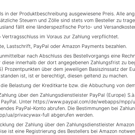
ls in der Produktbeschreibung ausgewiesene Preis. Alle ang
ätzliche Steuern und Zölle sind stets vom Besteller zu trag
usland fällt eine länderspezifische Porto- und Versandkost
ab Vertragsschluss im Voraus zur Zahlung verpflichtet.
te, Lastschrift, PayPal oder Amazon Payments bezahlen.
m unmittelbar nach Abschluss des Bestellvorgangs eine Rec
r diese innerhalb der dort angegebenen Zahlungsfrist zu be
5) Prozentpunkten über dem jeweiligen Basiszinssatz der Eu
tanden ist, ist er berechtigt, diesen geltend zu machen.
t die Belastung der Kreditkarte bzw. die Abbuchung von dem
ahlung über den Zahlungsdienstleister PayPal (Europe) S.à.r
 PayPal. Unter
https://www.paypal.com/de/webapps/mpp/ua
hendes PayPal-Konto abrufen. Die Bestimmungen bei Zahlu
p/ua/privacywax-full
abgerufen werden.
klung der Zahlung über den Zahlungsdienstleister Amazon 
se ist eine Registrierung des Bestellers bei Amazon notw