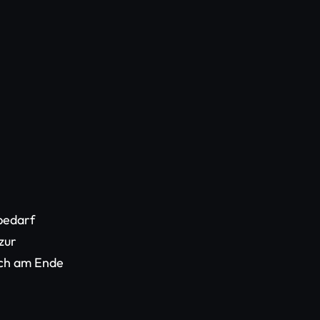
 bedarf
zur
och am Ende