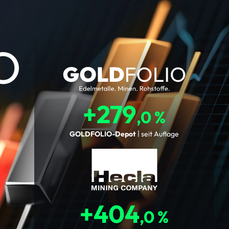
+279
,0 %
GOLDFOLIO-Depot
seit Auflage
+404
,0 %