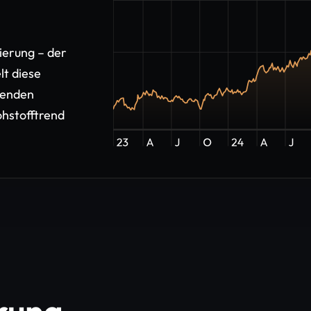
ierung – der
lt diese
denden
ohstofftrend