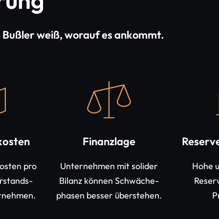
hrung
 Bußler weiß, worauf es ankommt.
kosten
Finanzlage
Reserv
Kosten pro
Unternehmen mit solider
Hohe u
rstands-
Bilanz können Schwäche-
Reserv
ernehmen.
phasen besser überstehen.
P