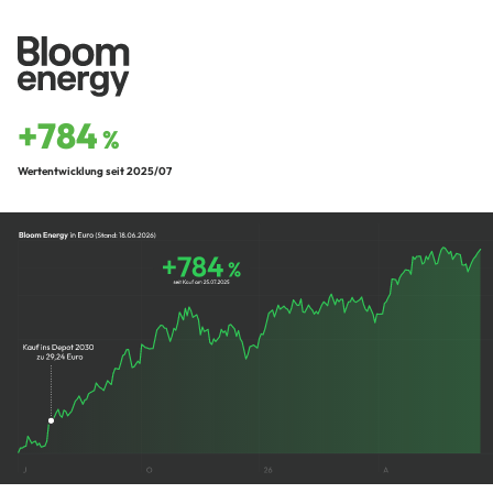
+784
%
Wertentwicklung seit 2025/07