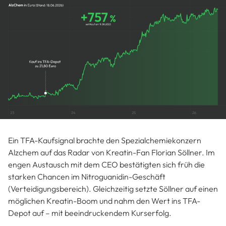
Ein TFA-Kaufsignal brachte den Spezialchemiekonzern
Alzchem auf das Radar von Kreatin-Fan Florian Söllner. Im
engen Austausch mit dem CEO bestätigten sich früh die
starken Chancen im Nitroguanidin-Geschäft
(Verteidigungsbereich). Gleichzeitig setzte Söllner auf einen
möglichen Kreatin-Boom und nahm den Wert ins TFA-
Depot auf – mit beeindruckendem Kurserfolg.