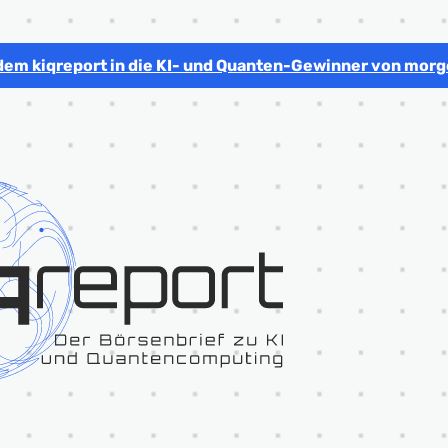
dem kiqreport in die KI- und Quanten-Gewinner von morg