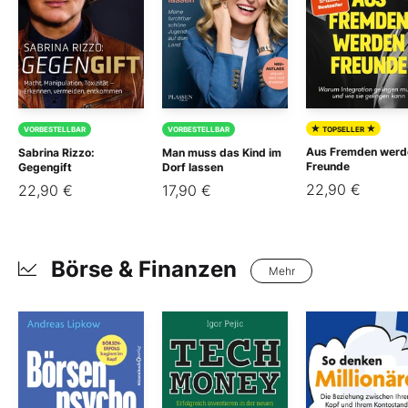
★
★
VORBESTELLBAR
VORBESTELLBAR
TOPSELLER
Aus Fremden werd
Sabrina Rizzo:
Man muss das Kind im
Freunde
Gegengift
Dorf lassen
22,90 €
22,90 €
17,90 €
Börse & Finanzen
Mehr