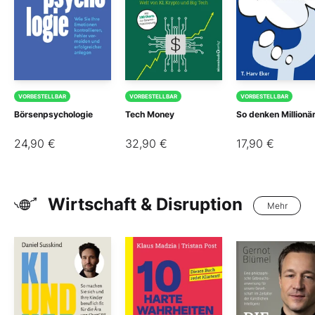
VORBESTELLBAR
VORBESTELLBAR
VORBESTELLBAR
Börsenpsychologie
Tech Money
So denken Millionä
24,90 €
32,90 €
17,90 €
Wirtschaft & Disruption
Mehr