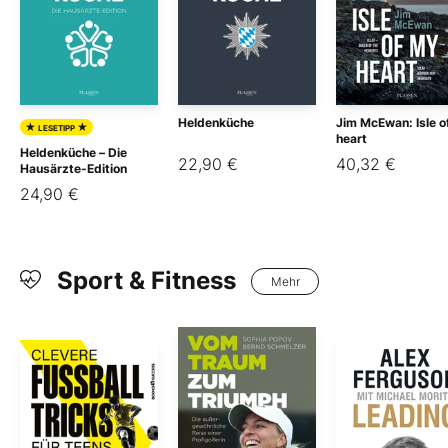
Heldenküche
Jim McEwan: Isle o
★
★
LESETIPP
heart
Heldenküche – Die
22,90 €
40,32 €
Hausärzte-Edition
24,90 €
Sport & Fitness
Mehr