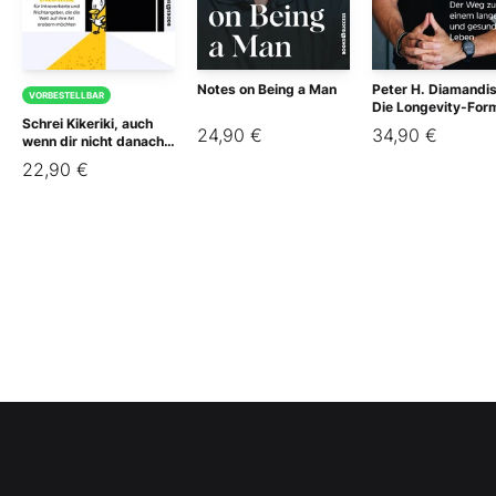
Notes on Being a Man
Peter H. Diamandis
VORBESTELLBAR
Die Longevity-For
Schrei Kikeriki, auch
24,90 €
34,90 €
wenn dir nicht danach
ist!
22,90 €