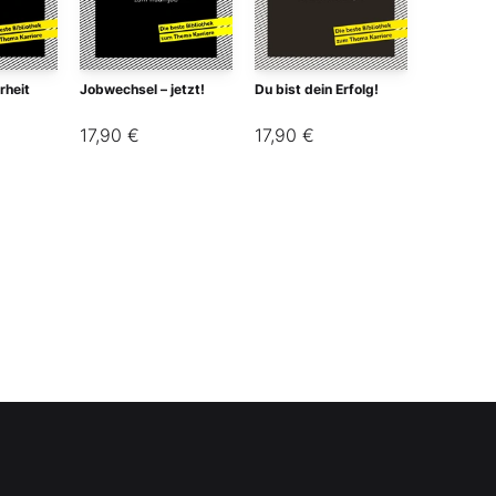
rheit
Jobwechsel – jetzt!
Du bist dein Erfolg!
17,90 €
17,90 €