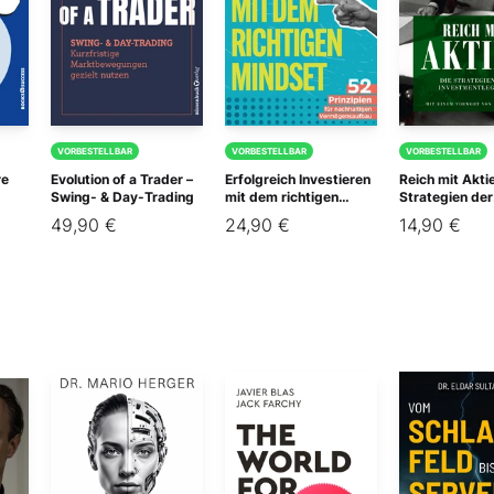
VORBESTELLBAR
VORBESTELLBAR
VORBESTELLBAR
re
Evolution of a Trader –
Erfolgreich Investieren
Reich mit Aktie
Swing- & Day-Trading
mit dem richtigen
Strategien der
Mindset
Investmentle
49,90 €
24,90 €
14,90 €