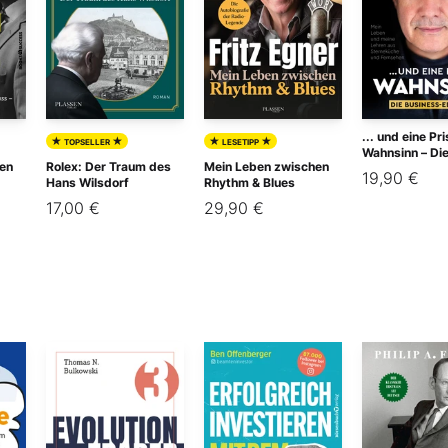
... und eine Pr
★
★
★
★
TOPSELLER
LESETIPP
Wahnsinn – Di
en
Rolex: Der Traum des
Mein Leben zwischen
Business-Edit
19,90 €
Hans Wilsdorf
Rhythm & Blues
17,00 €
29,90 €