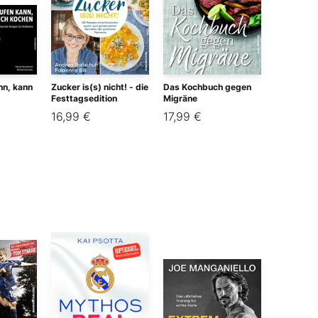
nn, kann
Zucker is(s) nicht! - die
Das Kochbuch gegen
Festtagsedition
Migräne
16,99 €
17,99 €