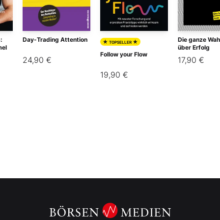
:
Day-Trading Attention
Die ganze Wah
★
★
TOPSELLER
mel
über Erfolg
Follow your Flow
24,90 €
17,90 €
19,90 €