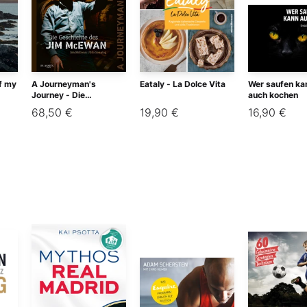
f my
A Journeyman's
Eataly - La Dolce Vita
Wer saufen ka
Journey - Die
auch kochen
Geschichte des Jim
68,50 €
19,90 €
16,90 €
McEwan