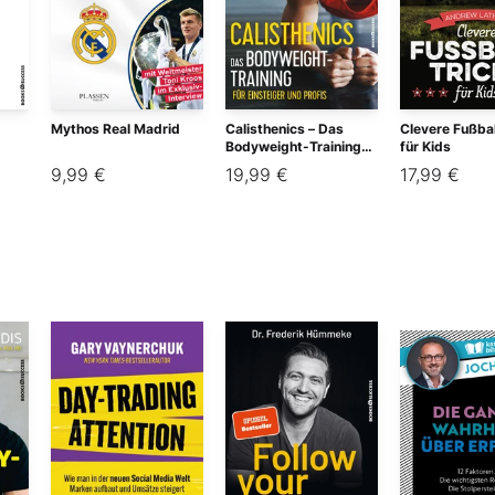
Mythos Real Madrid
Calisthenics – Das
Clevere Fußbal
Bodyweight-Training
für Kids
für Einsteiger und
9,99 €
19,99 €
17,99 €
Profis