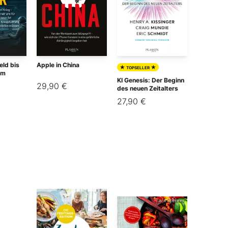
eld bis
Apple in China
★
★
TOPSELLER
um
KI Genesis: Der Beginn
29,90 €
des neuen Zeitalters
27,90 €