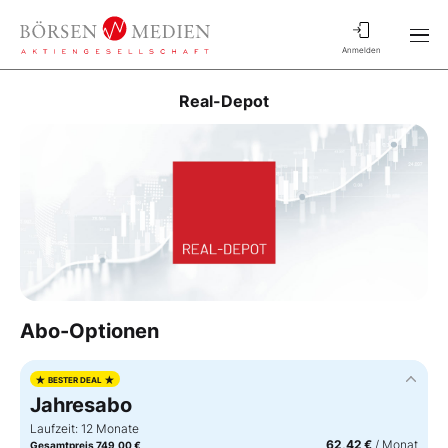
Anmelden
Real-Depot
Abo-Optionen
★
★
BESTER DEAL
Jahresabo
Laufzeit: 12 Monate
62,42 €
/ Monat
Gesamtpreis 749,00 €