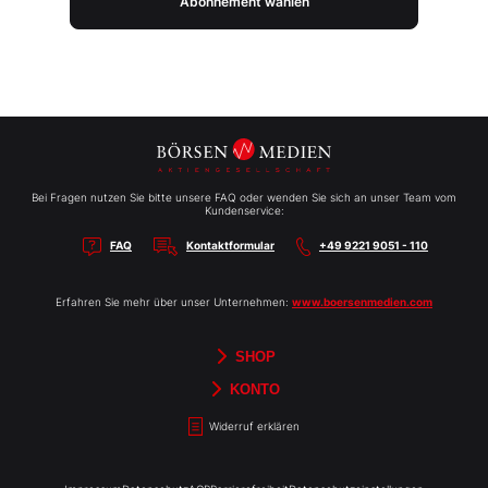
Abonnement wählen
Bei Fragen nutzen Sie bitte unsere FAQ oder wenden Sie sich an unser Team vom
Kundenservice:
FAQ
Kontaktformular
+49 9221 9051 - 110
Erfahren Sie mehr über unser Unternehmen:
www.boersenmedien.com
SHOP
Aktien-Reports
HEBELTRADER
Merchandise
Börsenbriefe
Gutscheine
TradingDay
Newsletter
Magazine
Bücher
KONTO
Benachrichtigungen
Kontoinformationen
Passwort ändern
Abonnements
Abo kündigen
Rechnungen
Bibliothek
Widerruf erklären