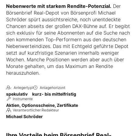
vor Laufzeitende. Ab der 1. Verlängerung jederzeit zum Laufzeitende.
Nebenwerte mit starkem Rendite-Potenzial.
Der
Börsenbrief Real-Depot von Börsenprofi Michael
Schröder spürt aussichtsreiche, noch unentdeckte
Chancen abseits der großen DAX-Bühne auf. Er begibt
sich exklusiv für seine Abonnenten auf die Suche nach
den kommenden Top-Performern aus den deutschen
Nebenwerteindizes. Das mit Echtgeld geführte Depot
setzt auf kurzfristige Szenarien innerhalb weniger
Wochen. Manche Positionen werden aber auch über
Monate gehalten, um das Maximum an Rendite
herauszuholen.
Anlegertyp
Anlagehorizont
spekulativ
kurz- bis mittelfristig
Instrumente
Aktien, Optionsscheine, Zertifikate
Verantwortlicher Redakteur
Michael Schröder
Ihre Vorteile beim Börsenbrief Real-