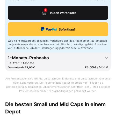
In den Warenkorb
Sofortkauf
Wird nicht fristgerecht gekündigt, verlängert sich das Abonnement automatisch
um jeweils einen Monat zum Preis von zzt. 78,- Euro. Kündigungsfrist: 4 Wochen
vor Laufzeitende. Ab der 1. Verlängerung jederzeit zum Laufzeitende.
1-Monats-Probeabo
Laufzeit: 1 Monate
78,00 €
/ Monat
Gesamtpreis 78,00 €
Alle Preisangaben sind inkl. dt. Umsatzsteuer. Endpreise und Umsatzsteuer können je
In den Warenkorb
nach Land variieren. Der Rechnungsbetrag ist innerhalb von 14 Tagen ab
Bestelleingang zu begleichen. Abonnements können schriftlich, per E-Mail, Fax oder
Post entsprechend der Bezugsbedingungen gekündigt werden.
Sofortkauf
Die besten Small und Mid Caps in einem
Wird nicht fristgerecht gekündigt, verlängert sich das Abonnement automatisch
Depot
um jeweils einen Monat zum Preis von zzt. 78,- Euro. Kündigungsfrist: 1 Woche