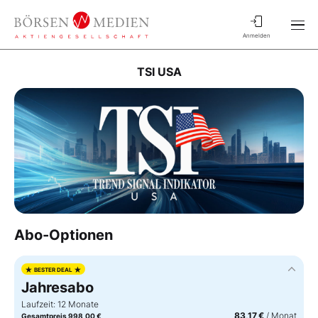
Anmelden
TSI USA
Abo-Optionen
★
★
BESTER DEAL
Jahresabo
Laufzeit: 12 Monate
83,17 €
/ Monat
Gesamtpreis 998,00 €