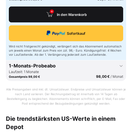
In den Warenkorb
Sofortkauf
Wird nicht fristgerecht gekündigt, verlängert sich das Abonnement automatisch
um jeweils einen Monat zum Preis von zzt. 98,- Euro. Kündigungsfrist: 4 Wochen
vor Laufzeitende. Ab der 1. Verlängerung jederzeit zum Laufzeitende.
1-Monats-Probeabo
Laufzeit: 1 Monate
98,00 €
/ Monat
Gesamtpreis 98,00 €
Alle Preisangaben sind inkl. dt. Umsatzsteuer. Endpreise und Umsatzsteuer können je
In den Warenkorb
nach Land variieren. Der Rechnungsbetrag ist innerhalb von 14 Tagen ab
Bestelleingang zu begleichen. Abonnements können schriftlich, per E-Mail, Fax oder
Post entsprechend der Bezugsbedingungen gekündigt werden.
Sofortkauf
Die trendstärksten US-Werte in einem
Wird nicht fristgerecht gekündigt, verlängert sich das Abonnement automatisch
Depot
um jeweils einen Monat zum Preis von zzt. 98,- Euro. Kündigungsfrist: 1 Woche