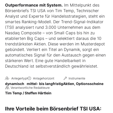
vor Laufzeitende. Ab der 1. Verlängerung jederzeit zum Laufzeitende.
Outperformance mit System.
Im Mittelpunkt des
Börsenbriefs TSI USA von Tim Temp, Technischer
Analyst und Experte für Handelsstrategien, steht ein
smartes Ranking-Modell. Der Trend-Signal-Indikator
(TSI) analysiert rund 3.000 Unternehmen aus dem
Nasdaq Composite – von Small Caps bis hin zu
etablierten Big Caps – und selektiert daraus die 10
trendstärksten Aktien. Diese werden im Musterdepot
gebündelt. Verliert ein Titel an Dynamik, sorgt ein
automatisches Signal für den Austausch gegen einen
stärkeren Wert. Eine gute Handelbarkeit in
Deutschland ist selbstverständlich gewährleistet.
Anlegertyp
Anlagehorizont
Instrumente
dynamisch
mittel- bis langfristig
Aktien, Optionsscheine
Verantwortliche Redakteure
Tim Temp / Steffen Härtlein
Ihre Vorteile beim Börsenbrief TSI USA: